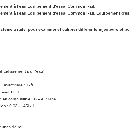
ssement à l'eau Équipement d'essai Common Rail
,
ssement à l'eau Équipement d'essai Common Rail
,
Équipement d'ess
ème à rails, pour examiner et calibrer différents injecteurs et 
efroidissement par l'eau)
, exactitude : ±2℃
 6---400L/H
 en combustible : 0----0.4Mpa
on : 0,03----45L/H
munes de rail