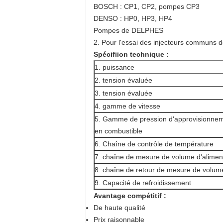
BOSCH : CP1, CP2, pompes CP3
DENSO : HP0, HP3, HP4
Pompes de DELPHES
2. Pour l'essai des injecteurs commun
Spécifiion technique :
1. puissance
2. tension évaluée
3. tension évaluée
4. gamme de vitesse
5.
Gamme de pression d'approvisionne
en combustible
6.
Chaîne de contrôle de température
7. chaîne de mesure de volume d'alimen
8. chaîne de retour de mesure de volum
9.
Capacité de refroidissement
Avantage compétitif :
De haute qualité
Prix raisonnable