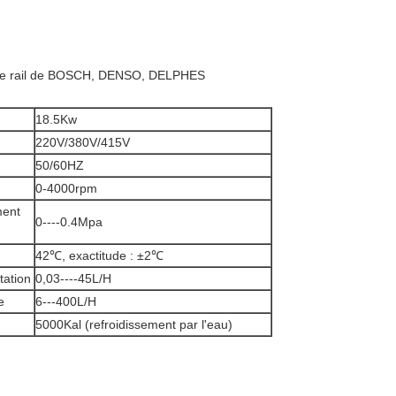
s de rail de BOSCH, DENSO, DELPHES
18.5Kw
220V/380V/415V
50/60HZ
0-4000rpm
ment
0----0.4Mpa
42℃, exactitude : ±2℃
tation
0,03----45L/H
e
6---400L/H
5000Kal (refroidissement par l'eau)