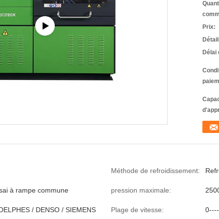
Quant
comm
Prix:
Détai
Délai 
Condi
paiem
Capac
d'app
Méthode de refroidissement:
Refr
ssai à rampe commune
pression maximale:
250
DELPHES / DENSO / SIEMENS
Plage de vitesse:
0--