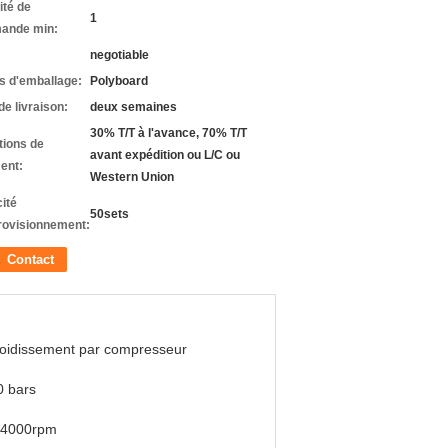
ité de
1
ande min:
negotiable
ls d'emballage:
Polyboard
de livraison:
deux semaines
30% T/T à l'avance, 70% T/T
tions de
avant expédition ou L/C ou
ent:
Western Union
ité
50sets
rovisionnement:
Contact
oidissement par compresseur
0 bars
--4000rpm