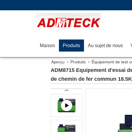
Maison
Produits
Au sujet de nous
Aperçu
Produits
Équipement de test c
pompes de chemin de fer commun 18.5Kw
ADM8715 Equipement d'essai de 
de chemin de fer commun 18.5