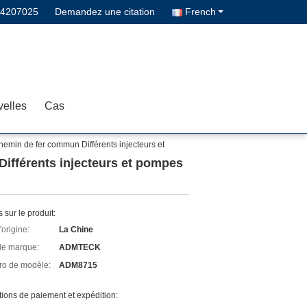
14207025
Demandez une citation
French
elles
Cas
emin de fer commun Différents injecteurs et
ifférents injecteurs et pompes
s sur le produit:
'origine:
La Chine
e marque:
ADMTECK
o de modèle:
ADM8715
ions de paiement et expédition: