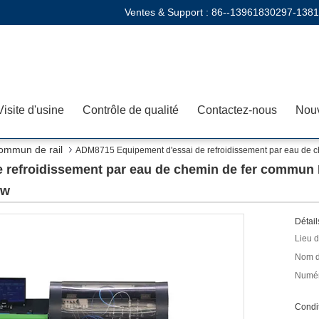
Ventes & Support :
86--13961830297-138
Visite d'usine
Contrôle de qualité
Contactez-nous
Nouv
ommun de rail
ADM8715 Equipement d'essai de refroidissement par eau de ch
refroidissement par eau de chemin de fer commun D
Kw
Détail
Lieu d
Nom d
Numér
Condit