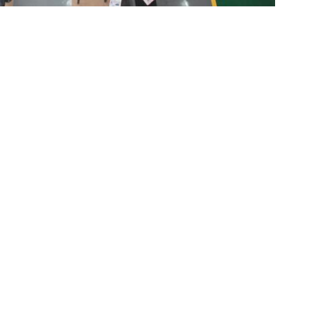
,
,
iesel de rail
Banc d'essai commun d'injecteur de rail
Diesel Fuel Injection Te
Envoyez votre demand