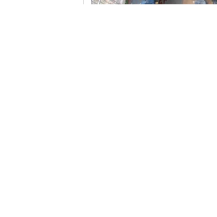
Produit Tag:
équipement de test commun de d
Coordonnées
WUXI ADM TECHNOLOGY
DEVELOPMENT CO.,LTD
Personne à contacter:
Panny
Téléphone:
+8613921181021