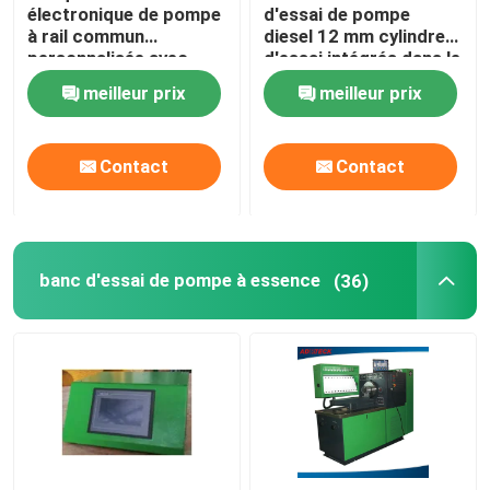
électronique de pompe
d'essai de pompe
à rail commun
diesel 12 mm cylindres
personnalisée avec
d'essai intégrés dans le
test d'injecteur
filtre à huile
meilleur prix
meilleur prix
BOSCH/DENSO/SIEMENS/DELPHI
personnalisé
Contact
Contact
banc d'essai de pompe à essence
(36)