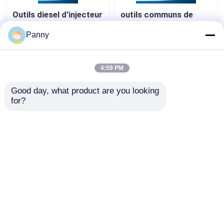
Outils diesel d'injecteur
outils communs de
de rail commun
réparation d'injecteur
de rail
Panny
meilleur prix
meilleur prix
4:59 PM
Good day, what product are you looking 
Contact
Contact
for?
Regardez plus
Aperçu
Au sujet de nous
Contactez-nous
Desktop Site
Plan du site
Privacy Policy