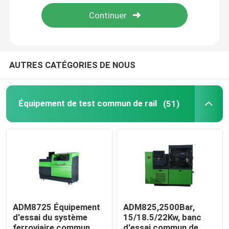
Visite d'usine
Contrôle de qualité
AUTRES CATÉGORIES DE NOUS
Contactez-nous
Équipement de test commun de rail
(51)
Nouvelles
Cas
Demandez une citation
ADM8725 Équipement
ADM825,2500Bar,
d'essai du système
15/18.5/22Kw, banc
Équipement de test commun de rail
ferroviaire commun
d'essai commun de