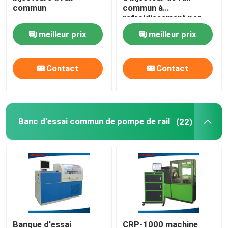
commun
commun à
refroidissement par
Valve commune de rail
eau ou ventilateur 4 kW
meilleur prix
meilleur prix
Kits de réparation communs d'injecteur de rail
Contact
Contact
Plongeur de pompe d'injection de carburant
Soupape de manoeuvre de carburant
Banc d'essai commun de pompe de rail
(22)
Bec d'injecteur de carburant
Banque d'essai
CRP-1000 machine