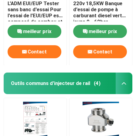
L'ADM EUI/EUP Tester
220v 18,5KW Banque
sans banc d'essai Pour
d'essai de pompe à
l'essai de l'EUI/EUP est
carburant diesel vert
composé de cambox et
jaune 0 - 60bar
de contrôleur et
meilleur prix
meilleur prix
d'accessoires
spécifiques
Contact
Contact
Outils communs d'injecteur de rail
(4)