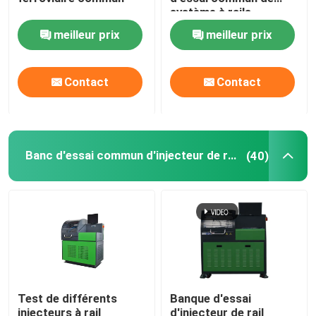
système à rails
meilleur prix
meilleur prix
Banc d'essai commun d'injecteur de rail
Banc d'essai commun de pompe de rail
Contact
Contact
banc d'essai de pompe à essence
Banc d'essai commun d'injecteur de rail
(40)
Cales diesel d'injecteur
Outils communs d'injecteur de rail
Bec commun de rail
Test de différents
Banque d'essai
outils communs de rail
injecteurs à rail
d'injecteur de rail