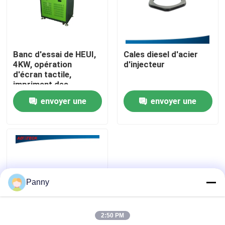
Visite d'usine
Banc d'essai de HEUI,
Cales diesel d'acier
Contrôle de qualité
4KW, opération
d'injecteur
d'écran tactile,
imprimant des
Contactez-nous
résultats d'essai.
envoyer une
envoyer une
demande
demande
Nouvelles
Cas
Panny
Demandez une citation
2:50 PM
Équipement de test commun de rail