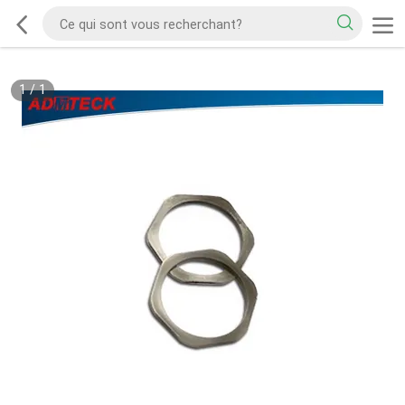
1
/
1