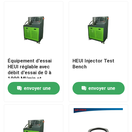
Équipement d'essai
HEUI Injector Test
HEUI réglable avec
Bench
débit d'essai de 0 à
1000 Ml/min et
alimentation
envoyer une
envoyer une
électrique de 50 Hz
Maison
demande
demande
Produits
Au sujet de nous