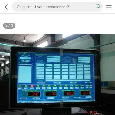
2
/
3