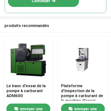
Continuer
produits recommandés
Maison
Le banc d'essai de la
Plateforme
pompe à carburant
d'inspection de la
Produits
ADM600
pompe à carburant de
la machine d'essai
automatique avec
envoyer une
envoyer une
Au sujet de nous
mode de contrôle