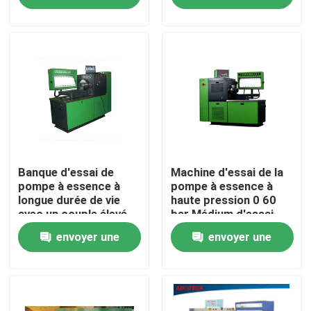
manuel
demande
demande
Visite d'usine
Contrôle de qualité
Contactez-nous
Nouvelles
Banque d'essai de
Machine d'essai de la
pompe à essence à
pompe à essence à
longue durée de vie
haute pression 0 60
avec un couple élevé
bar Médium d'essai
Cas
et une puissance de
Prêt
envoyer une
envoyer une
11 kW
Demandez une citation
demande
demande
Équipement de test commun de rail