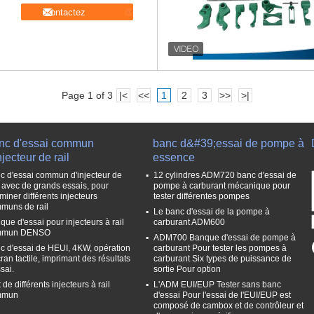
Contactez
Page 1 of 3
|<
<<
1
2
3
>>
>|
nc d'essai commun
banc d&#39;essai de pompe à
njecteur de rail
essence
c d'essai commun d'injecteur de
12 cylindres ADM720 banc d'essai de
l, avec de grands essais, pour
pompe à carburant mécanique pour
miner différents injecteurs
tester différentes pompes
muns de rail
Le banc d'essai de la pompe à
que d'essai pour injecteurs à rail
carburant ADM600
mmun DENSO
ADM700 Banque d'essai de pompe à
c d'essai de HEUI, 4KW, opération
carburant Pour tester les pompes à
ran tactile, imprimant des résultats
carburant Six types de puissance de
sai.
sortie Pour option
 de différents injecteurs à rail
L'ADM EUI/EUP Tester sans banc
mmun
d'essai Pour l'essai de l'EUI/EUP est
composé de cambox et de contrôleur et