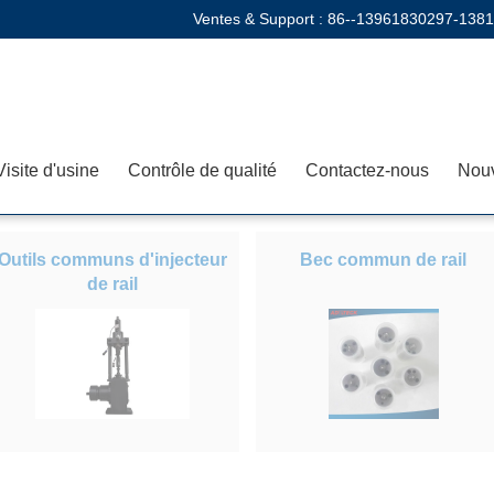
Ventes & Support :
86--13961830297-138
Visite d'usine
Contrôle de qualité
Contactez-nous
Nouv
Outils communs d'injecteur
Bec commun de rail
de rail