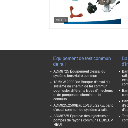
Équipement de test commun
Ba
de rail
d'i
ADM8725 Équipement d'essai du
Ban
système ferroviaire commun
rai
exa
18.5KW 2000Bar Banque d'essai du
com
système de chemin de fer commun
pour tester différents types d'injecteurs
Ban
et de pompes de chemin de fer
co
commun
Ban
ADM825,2500Bar, 15/18.5/22Kw, banc
d'éc
d'essai commun de système à rails
d'es
ADM8725 Épreuve des injecteurs et
Test
pompes de rayons communs EUI/EUP
co
HEUI