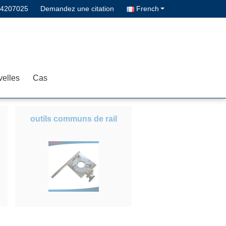
14207025
Demandez une citation
French
elles
Cas
outils communs de rail