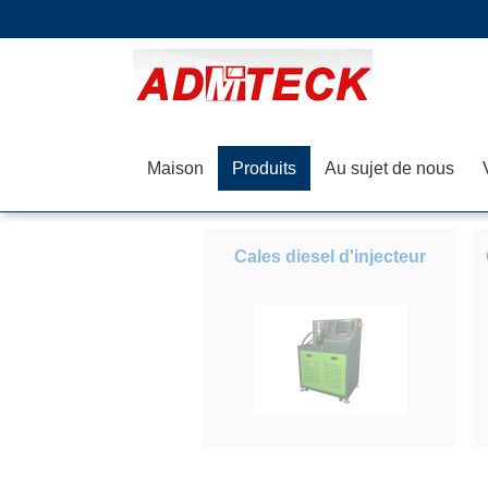
Maison
Produits
Au sujet de nous
Cales diesel d'injecteur