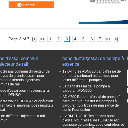
Contactez
Page 3 of 7
|<
<<
1
2
3
4
5
6
7
>>
>|
nc d'essai commun
banc d&#39;essai de pompe à
njecteur de rail
essence
c d'essai commun d'injecteur de
12 cylindres ADM720 banc d'essai de
l, avec de grands essais, pour
pompe à carburant mécanique pour
miner différents injecteurs
tester différentes pompes
muns de rail
Le banc d'essai de la pompe à
que d'essai pour injecteurs à rail
carburant ADM600
mmun DENSO
ADM700 Banque d'essai de pompe à
c d'essai de HEUI, 4KW, opération
carburant Pour tester les pompes à
ran tactile, imprimant des résultats
carburant Six types de puissance de
sai.
sortie Pour option
 de différents injecteurs à rail
L'ADM EUI/EUP Tester sans banc
mmun
d'essai Pour l'essai de l'EUI/EUP est
composé de cambox et de contrôleur et