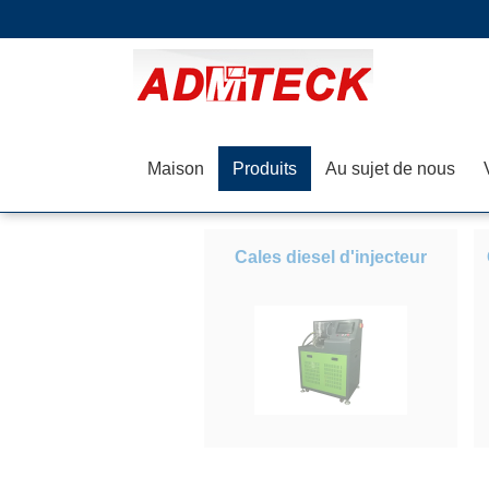
Maison
Produits
Au sujet de nous
Cales diesel d'injecteur