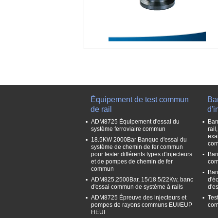
Équipement de test commun
Ba
de rail
d'i
ADM8725 Équipement d'essai du
Ban
système ferroviaire commun
rai
exa
18.5KW 2000Bar Banque d'essai du
com
système de chemin de fer commun
pour tester différents types d'injecteurs
Ban
et de pompes de chemin de fer
co
commun
Ban
ADM825,2500Bar, 15/18.5/22Kw, banc
d'éc
d'essai commun de système à rails
d'es
ADM8725 Épreuve des injecteurs et
Test
pompes de rayons communs EUI/EUP
co
HEUI