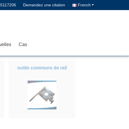
85117206
Demandez une citation
French
elles
Cas
outils communs de rail