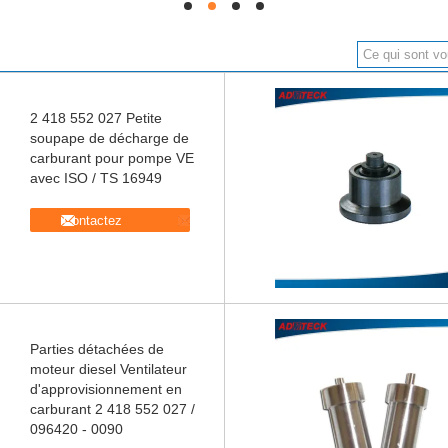
hd
hd
hd
hd
2 418 552 027 Petite
soupape de décharge de
carburant pour pompe VE
avec ISO / TS 16949
Contactez
Parties détachées de
moteur diesel Ventilateur
d'approvisionnement en
carburant 2 418 552 027 /
096420 - 0090