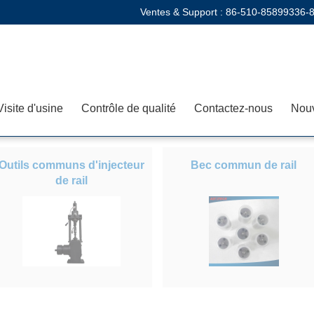
Ventes & Support :
86-510-85899336-
Visite d'usine
Contrôle de qualité
Contactez-nous
Nouv
Outils communs d'injecteur
Bec commun de rail
de rail