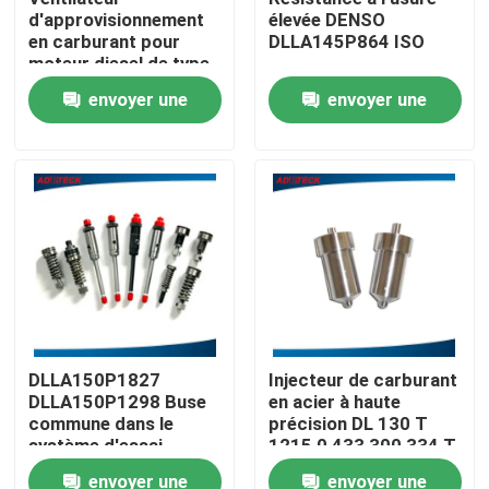
d'approvisionnement
élevée DENSO
en carburant pour
DLLA145P864 ISO
Visite d'usine
moteur diesel de type
P BOSCH 134160 -
envoyer une
envoyer une
2920 / 090140 - 1430
Contrôle de qualité
demande
demande
Contactez-nous
Nouvelles
Cas
DLLA150P1827
Injecteur de carburant
DLLA150P1298 Buse
en acier à haute
Demandez une citation
commune dans le
précision DL 130 T
système d'essai
1215 0 433 300 334 T
Équipement de test commun de rail
envoyer une
envoyer une