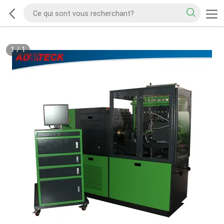
1
/
1